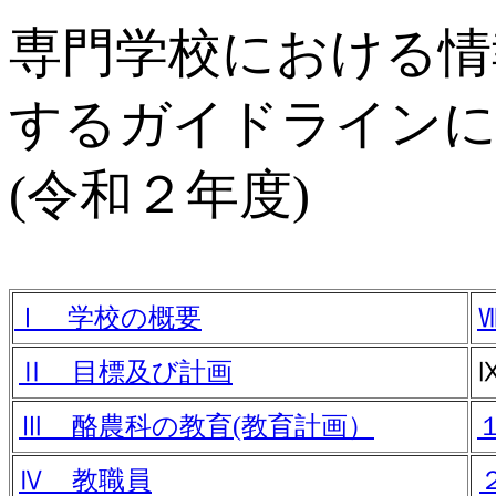
専門学校における情
するガイドラインに
(令和２年度)
Ⅰ 学校の概要
Ⅱ 目標及び計画
Ⅲ 酪農科の教育(教育計画）
Ⅳ 教職員