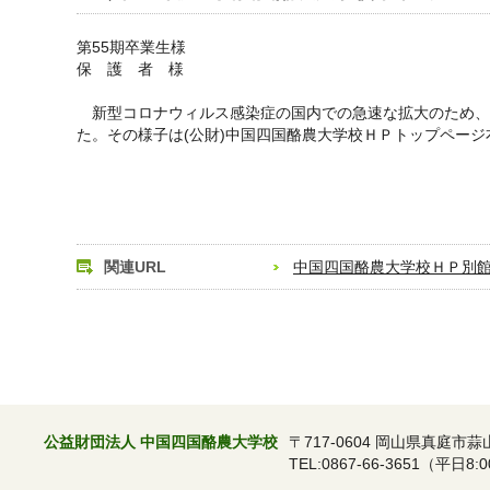
第55期卒業生様
保 護 者 様
新型コロナウィルス感染症の国内での急速な拡大のため、
た。その様子は(公財)中国四国酪農大学校ＨＰトップページ
（公財）中国
校長 山
関連URL
中国四国酪農大学校ＨＰ別
公益財団法人 中国四国酪農大学校
〒717-0604 岡山県真庭市蒜
TEL:0867-66-3651（平日8:0